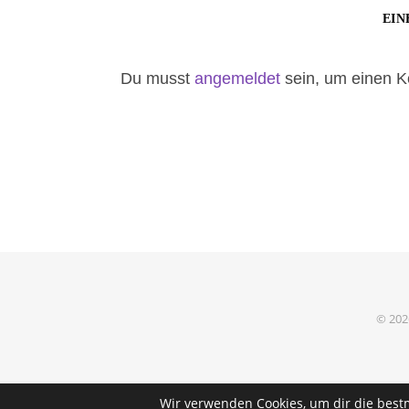
EIN
Du musst
angemeldet
sein, um einen 
© 202
Wir verwenden Cookies, um dir die best