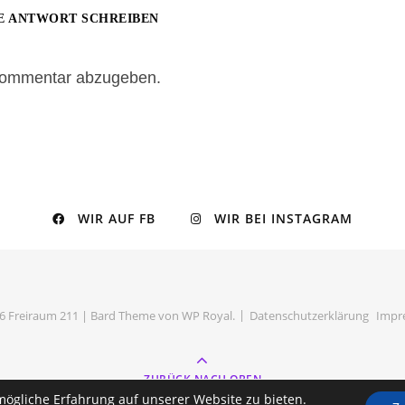
E ANTWORT SCHREIBEN
Kommentar abzugeben.
WIR AUF FB
WIR BEI INSTAGRAM
6 Freiraum 211 |
Bard Theme von
WP Royal
.
Datenschutzerklärung
Impr
ZURÜCK NACH OBEN
mögliche Erfahrung auf unserer Website zu bieten.