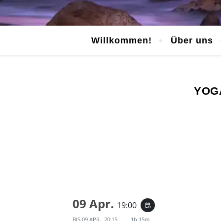
Willkommen!
Über uns
YOGA
09 Apr.
19:00
event_repeat
BIS
09 APR., 20:15
1h 15m