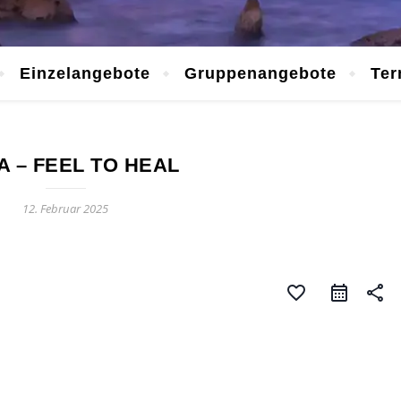
Einzelangebote
Gruppenangebote
Ter
 – FEEL TO HEAL
12. Februar 2025
favorite_border
share