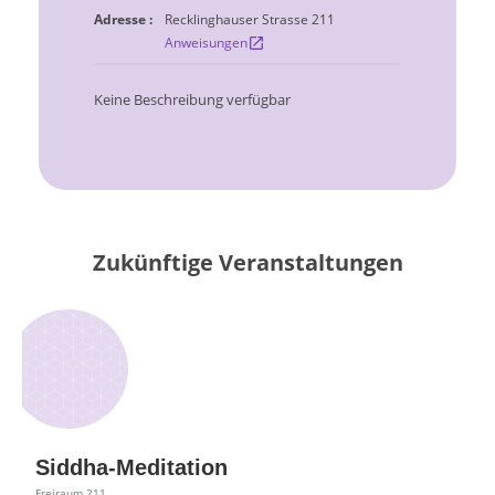
Adresse :
Recklinghauser Strasse 211
Anweisungen
open_in_new
Keine Beschreibung verfügbar
Zukünftige Veranstaltungen
Siddha-Meditation
Freiraum 211