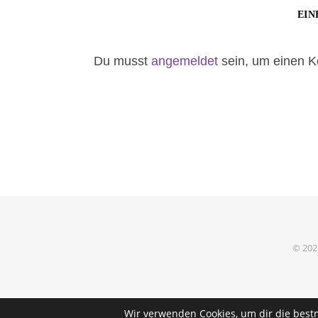
EIN
Du musst
angemeldet
sein, um einen 
© 202
Wir verwenden Cookies, um dir die best