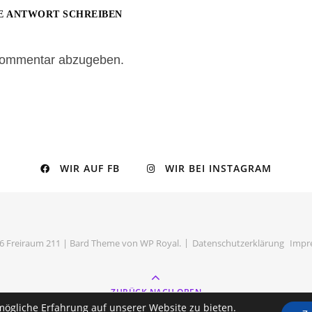
E ANTWORT SCHREIBEN
Kommentar abzugeben.
WIR AUF FB
WIR BEI INSTAGRAM
6 Freiraum 211 |
Bard Theme von
WP Royal
.
Datenschutzerklärung
Impr
ZURÜCK NACH OBEN
mögliche Erfahrung auf unserer Website zu bieten.