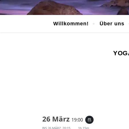
Willkommen!
Über uns
YOGA
26 März
19:00
event_repeat
BIS
26 MÄRZ, 20:15
1h 15m