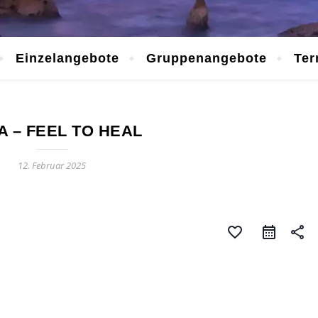
Einzelangebote
Gruppenangebote
Ter
 – FEEL TO HEAL
12. Februar 2025
favorite_border
share