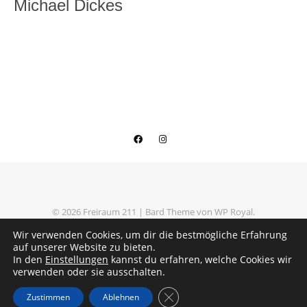
Michael Dickes
© 2026 Freiraum 211 |
Bard Theme von
WP Royal
.
Datenschutzerklärung
Impressum
Wir verwenden Cookies, um dir die bestmögliche Erfahrung
auf unserer Website zu bieten.
In den
Einstellungen
kannst du erfahren, welche Cookies wir
verwenden oder sie ausschalten.
ZURÜCK NACH OBEN
GDPR Cookie-Banner schließe
Zustimmen
Ablehnen