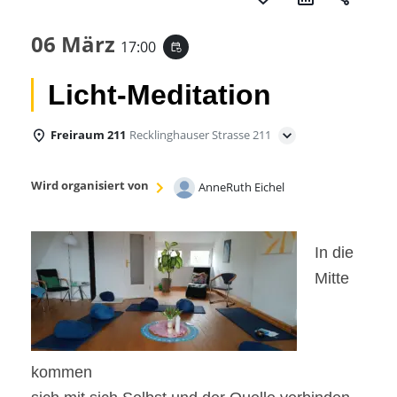
06 März
17:00
event_repeat
Licht-Meditation
Freiraum 211
Recklinghauser Strasse 211
Wird organisiert von
AnneRuth Eichel
In die
Mitte
kommen