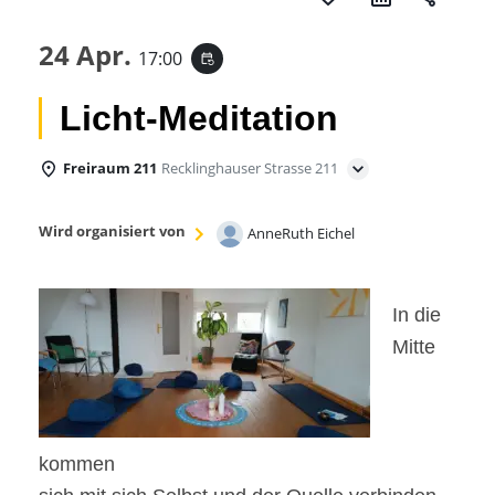
24 Apr.
17:00
event_repeat
Licht-Meditation
Freiraum 211
Recklinghauser Strasse 211
Wird organisiert von
AnneRuth Eichel
In die
Mitte
kommen