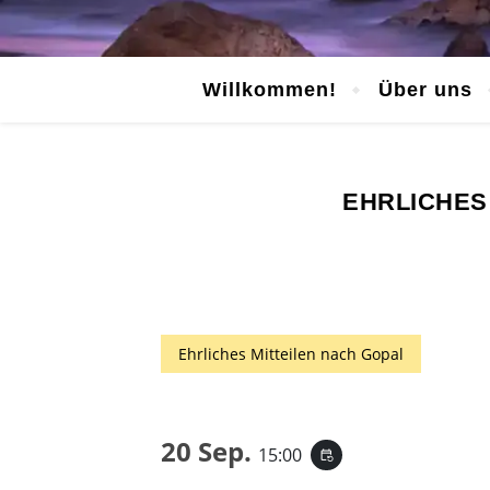
Willkommen!
Über uns
EHRLICHES
Ehrliches Mitteilen nach Gopal
20 Sep.
15:00
event_repeat