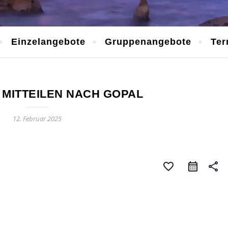
Einzelangebote
Gruppenangebote
Ter
 MITTEILEN NACH GOPAL
12. Februar 2025
favorite_border
share