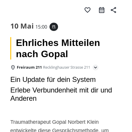
favorite_border
share
10 Mai
15:00
event_repeat
Ehrliches Mitteilen
nach Gopal
Freiraum 211
Recklinghauser Strasse 211
Ein Update für dein System
Erlebe Verbundenheit mit dir und
Anderen
Traumatherapeut Gopal Norbert Klein
entwickelte diese Gesprächsmethode, um