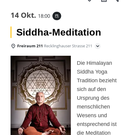
14 Okt.
18:00
event_repeat
Siddha-Meditation
Freiraum 211
Recklinghauser Strasse 211
Die Himalayan
Siddha Yoga
Tradition bezieht
sich auf den
Ursprung des
menschlichen
Wesens und
entsprechend ist
die Meditation