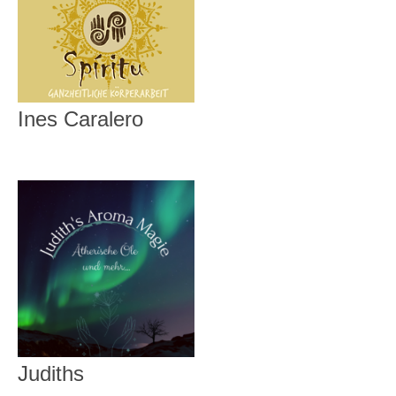
Ines Caralero
Judiths