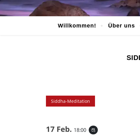
Willkommen!
Über uns
SID
Siddha-Meditation
17 Feb.
18:00
event_repeat