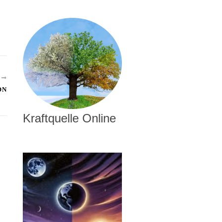
R
ON
Kraftquelle Online