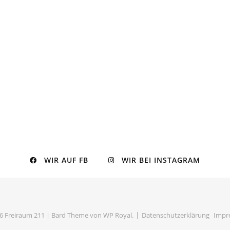
WIR AUF FB
WIR BEI INSTAGRAM
6 Freiraum 211 |
Bard Theme von
WP Royal
.
Datenschutzerklärung
Impr