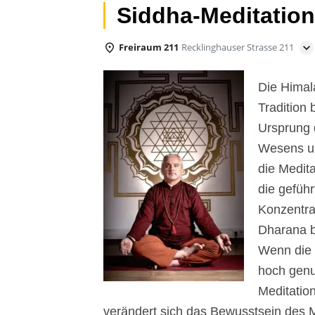
Siddha-Meditation
Freiraum 211
Recklinghauser Strasse 211
Die Himal
Tradition 
Ursprung 
Wesens un
die Medit
die geführ
Konzentra
Dharana b
Wenn die 
hoch genu
Meditatio
verändert sich das Bewusstsein des 