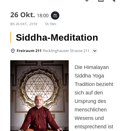
26 Okt.
18:00
event_repeat
BIS
26 OKT., 23:59
5h 59m
Siddha-Meditation
Freiraum 211
Recklinghauser Strasse 211
Die Himalayan
Siddha Yoga
Tradition bezieht
sich auf den
Ursprung des
menschlichen
Wesens und
entsprechend ist