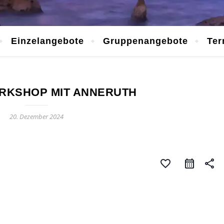
Einzelangebote
Gruppenangebote
Ter
RKSHOP MIT ANNERUTH
20. Dezember 2024
favorite_border
share