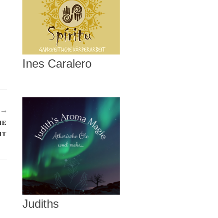
Ines Caralero
R
IE
IT
Judiths