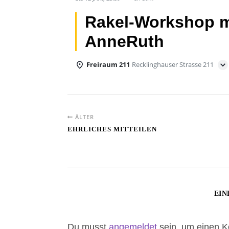
Rakel-Workshop m
AnneRuth
Freiraum 211
Recklinghauser Strasse 211
ÄLTER
EHRLICHES MITTEILEN
EIN
Du musst
angemeldet
sein, um einen 