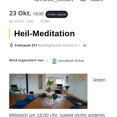
23 Okt.
18:00
event_repeat
BIS
23 OKT., 19:30
1h 30m
Heil-Meditation
Freiraum 211
Recklinghauser Strasse 211
Wird organisiert von
AnneRuth Eichel
Jeden
Mittwoch um 18:00 Uhr, soweit nichts anderes