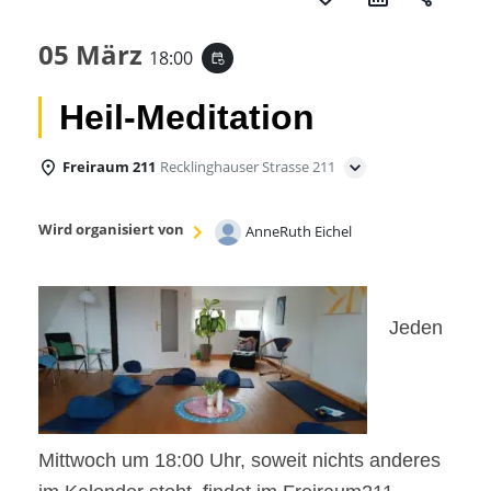
05 März
18:00
event_repeat
Heil-Meditation
Freiraum 211
Recklinghauser Strasse 211
Wird organisiert von
AnneRuth Eichel
Jeden
Mittwoch um 18:00 Uhr, soweit nichts anderes