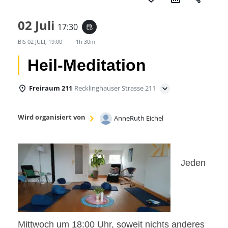
02 Juli
17:30
event_repeat
BIS
02 JULI, 19:00
1h 30m
Heil-Meditation
Freiraum 211
Recklinghauser Strasse 211
Wird organisiert von
AnneRuth Eichel
Jeden
Mittwoch um 18:00 Uhr, soweit nichts anderes