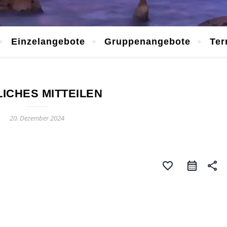
Einzelangebote
Gruppenangebote
Ter
ICHES MITTEILEN
20. Dezember 2024
favorite_border
share