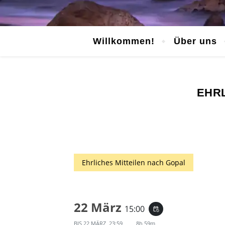
Willkommen!
Über uns
EHRL
Ehrliches Mitteilen nach Gopal
22 März
15:00
event_repeat
BIS
22 MÄRZ, 23:59
8h 59m