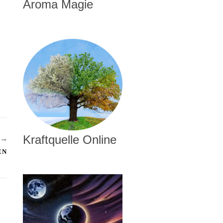
Aroma Magie
Kraftquelle Online
R
EN