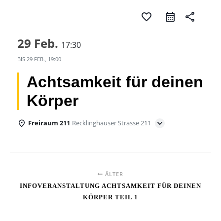
favorite_border
share
29 Feb.
17:30
BIS
29 FEB., 19:00
Achtsamkeit für deinen
Körper
Freiraum 211
Recklinghauser Strasse 211
ÄLTER
INFOVERANSTALTUNG ACHTSAMKEIT FÜR DEINEN
KÖRPER TEIL 1