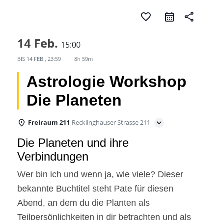
favorite_border
share
14 Feb.
15:00
BIS
14 FEB., 23:59
8h 59m
Astrologie Workshop
Die Planeten
Freiraum 211
Recklinghauser Strasse 211
Die Planeten und ihre
Verbindungen
Wer bin ich und wenn ja, wie viele? Dieser
bekannte Buchtitel steht Pate für diesen
Abend, an dem du die Planten als
Teilpersönlichkeiten in dir betrachten und als