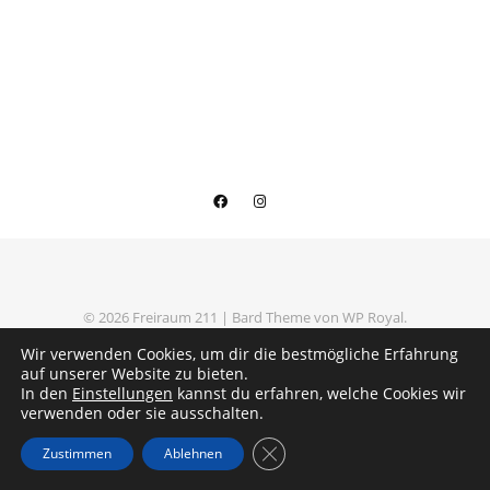
© 2026 Freiraum 211 |
Bard Theme von
WP Royal
.
Datenschutzerklärung
Impressum
Wir verwenden Cookies, um dir die bestmögliche Erfahrung
auf unserer Website zu bieten.
In den
Einstellungen
kannst du erfahren, welche Cookies wir
verwenden oder sie ausschalten.
ZURÜCK NACH OBEN
GDPR Cookie-Banner schließe
Zustimmen
Ablehnen