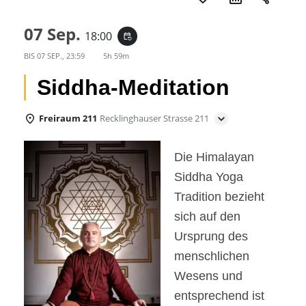
07 Sep.
18:00
event_repeat
BIS
07 SEP., 23:59
5h 59m
Siddha-Meditation
Freiraum 211
Recklinghauser Strasse 211
Die Himalayan
Siddha Yoga
Tradition bezieht
sich auf den
Ursprung des
menschlichen
Wesens und
entsprechend ist