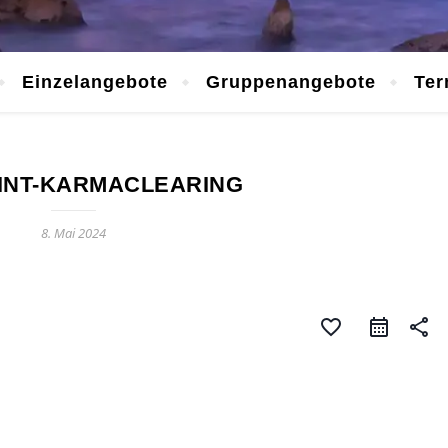
Einzelangebote
Gruppenangebote
Ter
INT-KARMACLEARING
8. Mai 2024
favorite_border
share