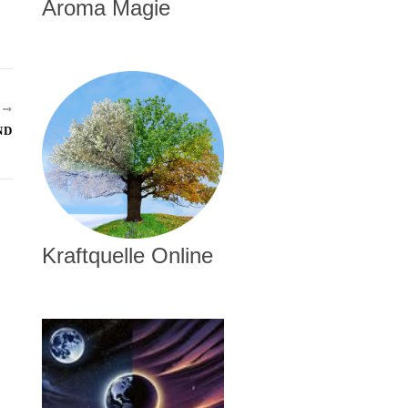
Aroma Magie
R
ND
Kraftquelle Online