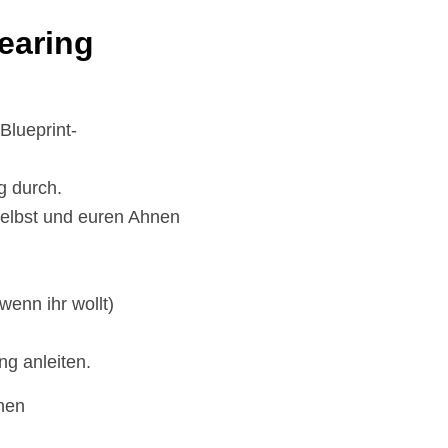
earing
Blueprint-
g durch.
selbst und euren Ahnen
wenn ihr wollt)
g anleiten.
nen