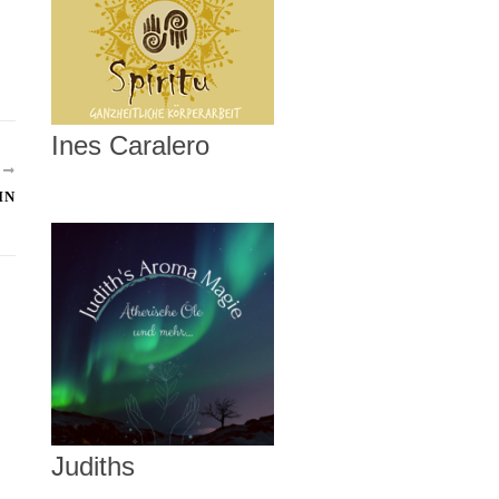
Ines Caralero
R
IN
Judiths