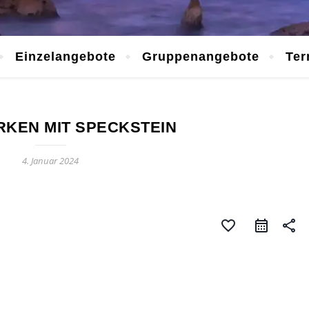
Einzelangebote
Gruppenangebote
Ter
KEN MIT SPECKSTEIN
4. Januar 2024
favorite_border
share